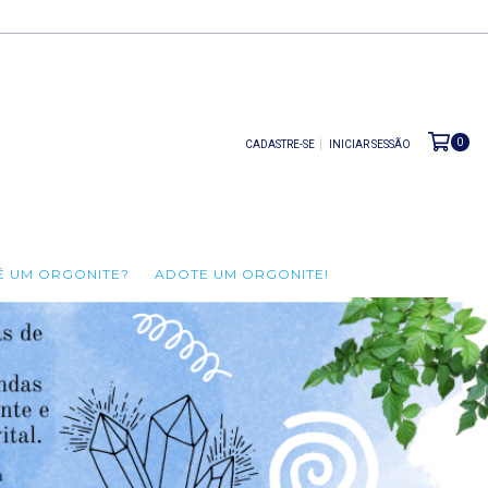
0
CADASTRE-SE
INICIAR SESSÃO
É UM ORGONITE?
ADOTE UM ORGONITE!